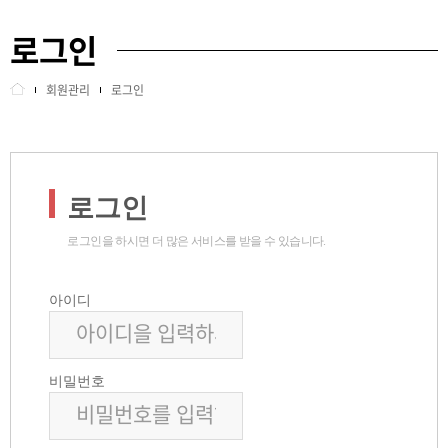
로그인
교육안내
아이디찾기
회원관리
로그인
정보센터
비밀번호찾기
인센티브
정보수정
로그인
센터소개
회원탈퇴
로그인을 하시면 더 많은 서비스를 받을 수 있습니다.
사이트정보
로그아웃
아이디
회원관리
비밀번호