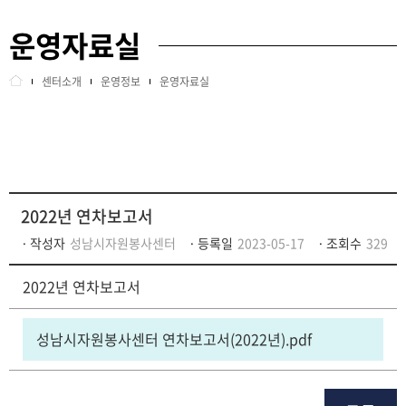
운영자료실
교육안내
비전/미션
센터소개
운영정보
운영자료실
정보센터
BI
인센티브
조직/직원정보
센터소개
운영정보
2022년 연차보고서
사이트정보
오시는길
작성자
성남시자원봉사센터
등록일
2023-05-17
조회수
329
2022년 연차보고서
회원관리
성남시자원봉사센터 연차보고서(2022년).pdf