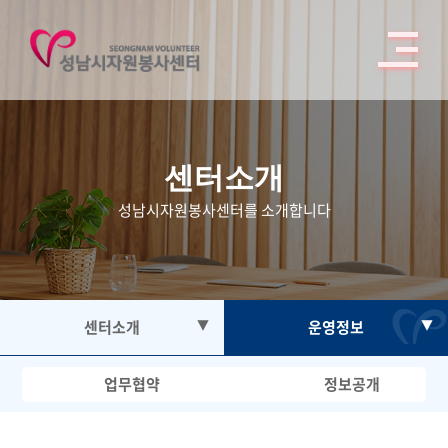
센터소개
성남시자원봉사센터를 소개합니다
센터소개
▼
운영정보
▼
자원봉사
인사말
업무협약
정보공개
봉사활동참여
연혁