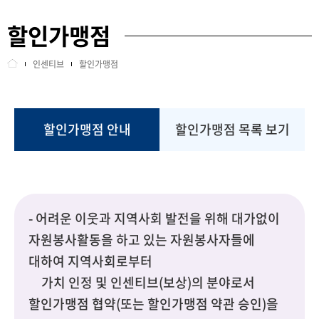
할인가맹점
교육안내
지역화폐 지급
인센티브
할인가맹점
정보센터
문화힐링데이
인센티브
중증간병비 지원
할인가맹점 안내
할인가맹점 목록 보기
센터소개
공영주차장 주차감면 안내
사이트정보
할인가맹점
- 어려운 이웃과 지역사회 발전을 위해 대가없이
회원관리
종합보험
자원봉사활동을 하고 있는 자원봉사자들에
대하여 지역사회로부터
포상
가치 인정 및 인센티브(보상)의 분야로서
할인가맹점 협약(또는 할인가맹점 약관 승인)을