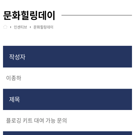
문화힐링데이
교육안내
지역화폐 지급
인센티브
문화힐링데이
정보센터
문화힐링데이
인센티브
중증간병비 지원
작성자
센터소개
공영주차장 주차감면 안내
이종하
사이트정보
할인가맹점
회원관리
종합보험
제목
포상
플로깅 키트 대여 가능 문의