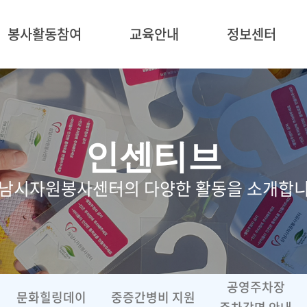
5
봉사활동참여
교육안내
정보센터
인센티브
남시자원봉사센터의 다양한 활동을 소개합
공영주차장
문화힐링데이
중증간병비 지원