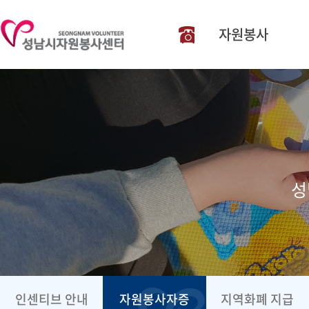
031-606-136
자원봉사
성
인센티브 안내
자원봉사자증
지역화폐 지급