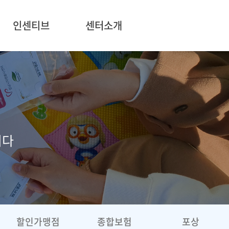
인센티브
센터소개
니다
할인가맹점
종합보험
포상