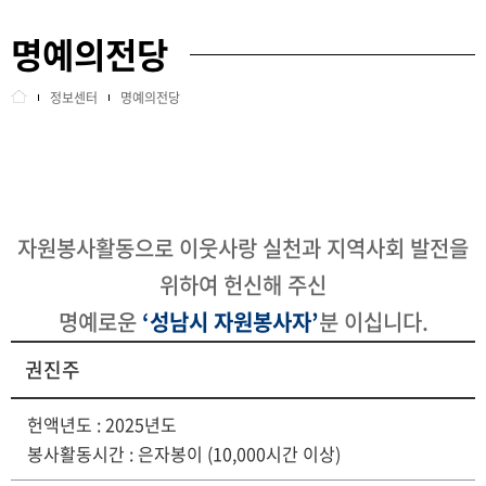
명예의전당
교육안내
포토갤러리
정보센터
명예의전당
정보센터
언론보도
인센티브
소식지
센터소개
명예의전당
자원봉사활동으로 이웃사랑 실천과 지역사회 발전을
위하여 헌신해 주신
사이트정보
명예로운
‘성남시 자원봉사자’
분 이십니다.
회원관리
권진주
헌액년도 : 2025년도
봉사활동시간 : 은자봉이 (10,000시간 이상)