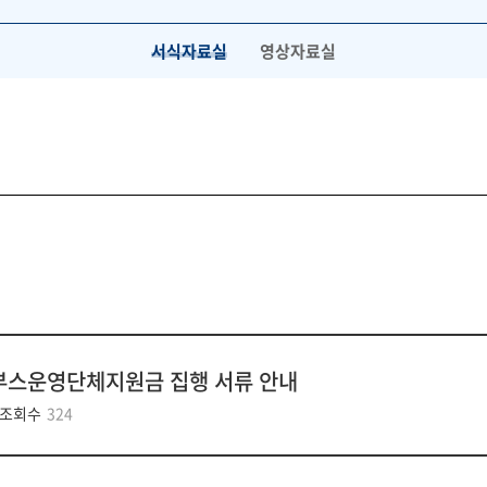
서식자료실
공지사항
채용정보
영상자료실
 부스운영단체지원금 집행 서류 안내
조회수
324