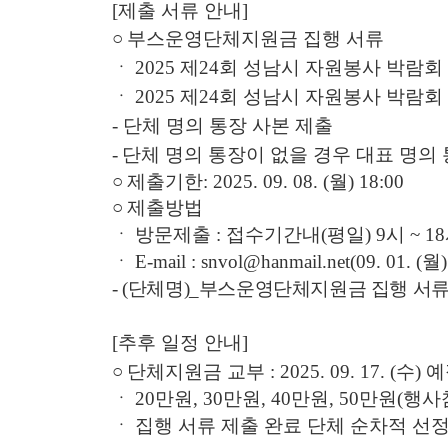
[
제출 서류 안내
]
○
부스운영단체지원금 집행 서류
ㆍ
2025
제
24
회 성남시 자원봉사 박람회
ㆍ
2025
제
24
회 성남시 자원봉사 박람회
-
단체 명의 통장 사본 제출
-
단체 명의 통장이 없을 경우 대표 명의 
○
제출기한
: 2025. 09. 08. (
월
) 18:00
○
제출방법
ㆍ
방문제출
:
접수기간내
(
평일
) 9
시
~ 18
ㆍ
E-mail : snvol@hanmail.net(09. 01. (
월
- (단체명)_부스운영단체지원금 집행 서
[
추후 일정 안내
]
○
단체지원금 교부
: 2025. 09. 17. (수
)
예
ㆍ
20
만원
, 30
만원
, 40
만원
, 50
만원
(
행사
ㆍ
집행 서류 제출 완료 단체 순차적 선정