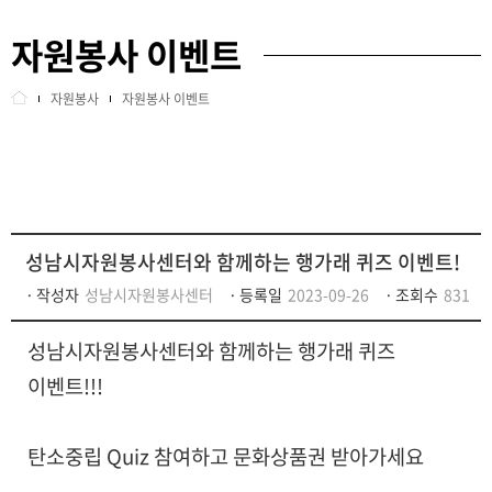
자원봉사 이벤트
교육안내
기업사회공헌
자원봉사
자원봉사 이벤트
정보센터
자원봉사 연도별 통계
인센티브
자원봉사 이벤트
센터소개
홍보 게시판
성남시자원봉사센터와 함께하는 행가래 퀴즈 이벤트!
사이트정보
봉사했어요
작성자
성남시자원봉사센터
등록일
2023-09-26
조회수
831
성남시자원봉사센터와 함께하는 행가래 퀴즈
회원관리
Q&A
이벤트!!!
탄소중립 Quiz 참여하고 문화상품권 받아가세요